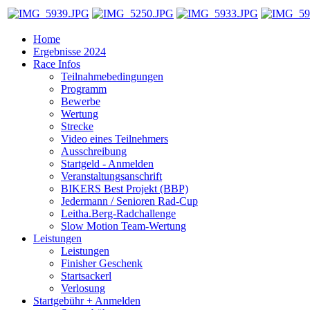
Home
Ergebnisse 2024
Race Infos
Teilnahmebedingungen
Programm
Bewerbe
Wertung
Strecke
Video eines Teilnehmers
Ausschreibung
Startgeld - Anmelden
Veranstaltungsanschrift
BIKERS Best Projekt (BBP)
Jedermann / Senioren Rad-Cup
Leitha.Berg-Radchallenge
Slow Motion Team-Wertung
Leistungen
Leistungen
Finisher Geschenk
Startsackerl
Verlosung
Startgebühr + Anmelden