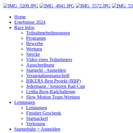
Home
Ergebnisse 2024
Race Infos
Teilnahmebedingungen
Programm
Bewerbe
Wertung
Strecke
Video eines Teilnehmers
Ausschreibung
Startgeld - Anmelden
Veranstaltungsanschrift
BIKERS Best Projekt (BBP)
Jedermann / Senioren Rad-Cup
Leitha.Berg-Radchallenge
Slow Motion Team-Wertung
Leistungen
Leistungen
Finisher Geschenk
Startsackerl
Verlosung
Startgebühr + Anmelden