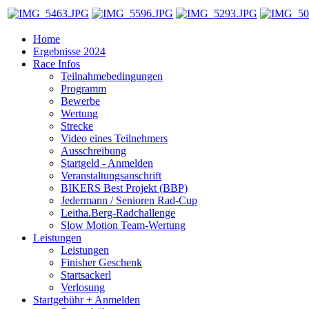
Home
Ergebnisse 2024
Race Infos
Teilnahmebedingungen
Programm
Bewerbe
Wertung
Strecke
Video eines Teilnehmers
Ausschreibung
Startgeld - Anmelden
Veranstaltungsanschrift
BIKERS Best Projekt (BBP)
Jedermann / Senioren Rad-Cup
Leitha.Berg-Radchallenge
Slow Motion Team-Wertung
Leistungen
Leistungen
Finisher Geschenk
Startsackerl
Verlosung
Startgebühr + Anmelden